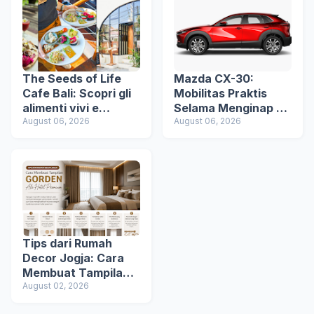
The Seeds of Life
Mazda CX-30:
Cafe Bali: Scopri gli
Mobilitas Praktis
alimenti vivi e
Selama Menginap di
un’esperienza di
August 06, 2026
Hotel
August 06, 2026
ristorazione vegana
consapevole a Ubud
Tips dari Rumah
Decor Jogja: Cara
Membuat Tampilan
Gorden Ala Hotel
August 02, 2026
Premium