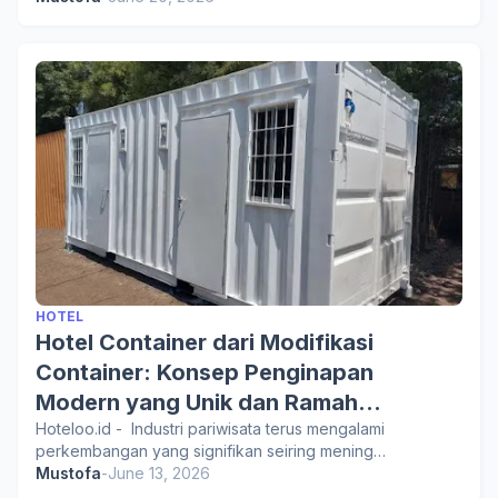
HOTEL
Hotel Container dari Modifikasi
Container: Konsep Penginapan
Modern yang Unik dan Ramah
Lingkungan
Hoteloo.id - Industri pariwisata terus mengalami
perkembangan yang signifikan seiring mening…
Mustofa
-
June 13, 2026