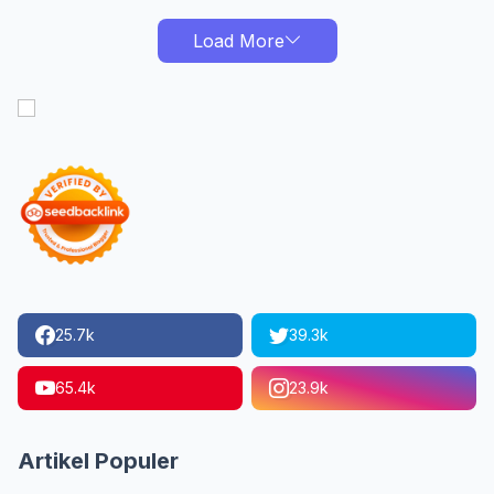
Load More
25.7k
39.3k
65.4k
23.9k
Artikel Populer