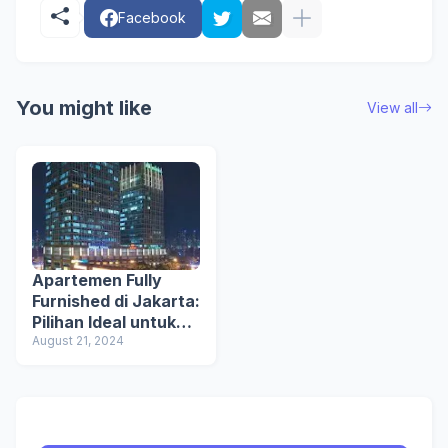
Facebook
You might like
View all
Apartemen Fully
Furnished di Jakarta:
Pilihan Ideal untuk
Hunian Praktis dan
August 21, 2024
Nyaman