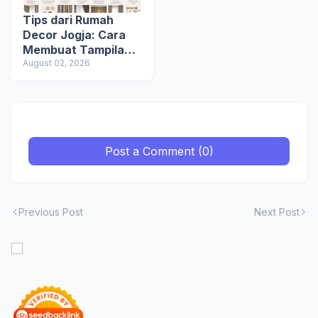
Tips dari Rumah
Decor Jogja: Cara
Membuat Tampilan
Gorden Ala Hotel
August 02, 2026
Premium
Post a Comment (0)
Previous Post
Next Post