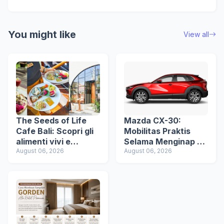
You might like
View all
The Seeds of Life
Mazda CX-30:
Cafe Bali: Scopri gli
Mobilitas Praktis
alimenti vivi e
Selama Menginap di
un’esperienza di
August 06, 2026
Hotel
August 06, 2026
ristorazione vegana
consapevole a Ubud