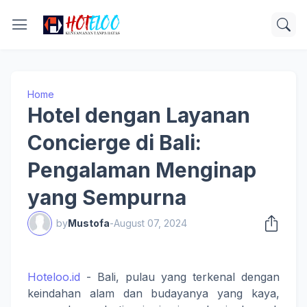
Home
Hotel dengan Layanan
Concierge di Bali:
Pengalaman Menginap
yang Sempurna
by
Mustofa
-
August 07, 2024
Hoteloo.id
- Bali, pulau yang terkenal dengan
keindahan alam dan budayanya yang kaya,