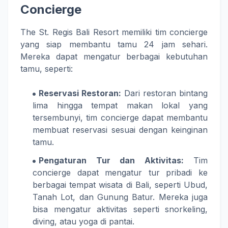
Concierge
The St. Regis Bali Resort memiliki tim concierge
yang siap membantu tamu 24 jam sehari.
Mereka dapat mengatur berbagai kebutuhan
tamu, seperti:
Reservasi Restoran:
Dari restoran bintang
lima hingga tempat makan lokal yang
tersembunyi, tim concierge dapat membantu
membuat reservasi sesuai dengan keinginan
tamu.
Pengaturan Tur dan Aktivitas:
Tim
concierge dapat mengatur tur pribadi ke
berbagai tempat wisata di Bali, seperti Ubud,
Tanah Lot, dan Gunung Batur. Mereka juga
bisa mengatur aktivitas seperti snorkeling,
diving, atau yoga di pantai.