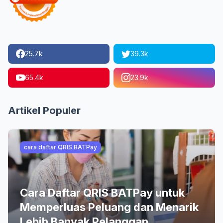
25.7k
39.3k
65.4k
23.9k
Artikel Populer
cara daftar QRIS BATPay
Cara Daftar QRIS BATPay untuk
Memperluas Peluang dan Menarik
Lebih Banyak Pelanggan