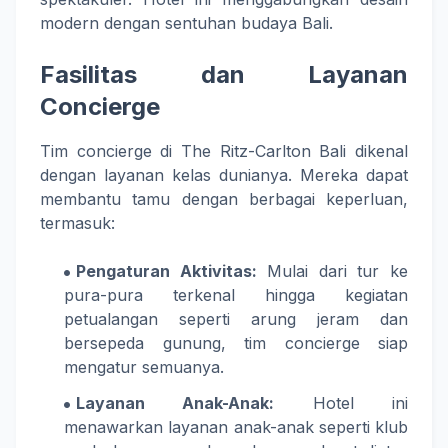
modern dengan sentuhan budaya Bali.
Fasilitas dan Layanan
Concierge
Tim concierge di The Ritz-Carlton Bali dikenal
dengan layanan kelas dunianya. Mereka dapat
membantu tamu dengan berbagai keperluan,
termasuk:
Pengaturan Aktivitas:
Mulai dari tur ke
pura-pura terkenal hingga kegiatan
petualangan seperti arung jeram dan
bersepeda gunung, tim concierge siap
mengatur semuanya.
Layanan Anak-Anak:
Hotel ini
menawarkan layanan anak-anak seperti klub