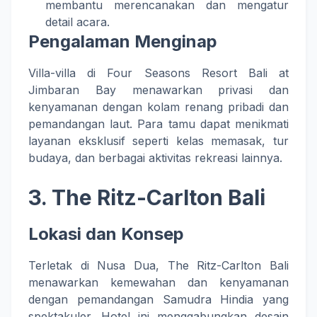
membantu merencanakan dan mengatur
detail acara.
Pengalaman Menginap
Villa-villa di Four Seasons Resort Bali at
Jimbaran Bay menawarkan privasi dan
kenyamanan dengan kolam renang pribadi dan
pemandangan laut. Para tamu dapat menikmati
layanan eksklusif seperti kelas memasak, tur
budaya, dan berbagai aktivitas rekreasi lainnya.
3. The Ritz-Carlton Bali
Lokasi dan Konsep
Terletak di Nusa Dua, The Ritz-Carlton Bali
menawarkan kemewahan dan kenyamanan
dengan pemandangan Samudra Hindia yang
spektakuler. Hotel ini menggabungkan desain