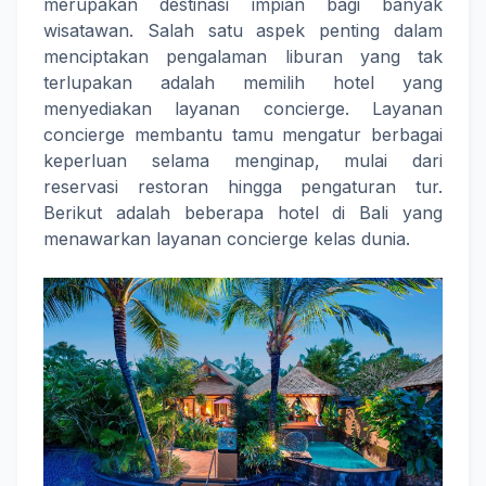
merupakan destinasi impian bagi banyak
wisatawan. Salah satu aspek penting dalam
menciptakan pengalaman liburan yang tak
terlupakan adalah memilih hotel yang
menyediakan layanan concierge. Layanan
concierge membantu tamu mengatur berbagai
keperluan selama menginap, mulai dari
reservasi restoran hingga pengaturan tur.
Berikut adalah beberapa hotel di Bali yang
menawarkan layanan concierge kelas dunia.