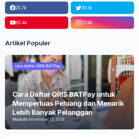
25.7k
39.3k
65.4k
23.9k
Artikel Populer
cara daftar QRIS BATPay
Cara Daftar QRIS BATPay untuk
Memperluas Peluang dan Menarik
Lebih Banyak Pelanggan
Mustofa
-
November 13, 2025