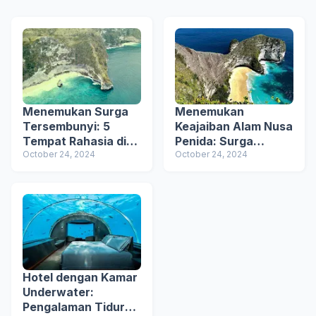
Menemukan Surga
Menemukan
Tersembunyi: 5
Keajaiban Alam Nusa
Tempat Rahasia di
Penida: Surga
Nusa Penida 🌴🌊
October 24, 2024
Tersembunyi di Bali,
October 24, 2024
Dari Pantai
Kelingking Hingga
Angel's Billabong 🌴
✨
Hotel dengan Kamar
Underwater:
Pengalaman Tidur