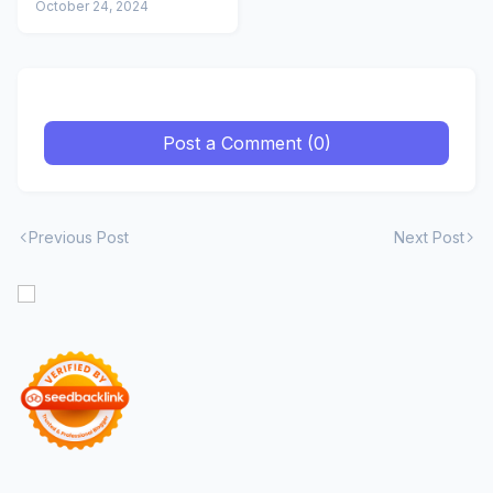
Beralaskan Dunia
October 24, 2024
Laut 🌊🐠
Post a Comment (0)
Previous Post
Next Post