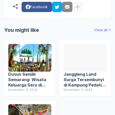
Facebook
You might like
View all
Dusun Semilir
Janggleng Land
Semarang: Wisata
Surga Tersembunyi
Keluarga Seru di
di Kampung Pedati
Jawa Tengah
December 12, 2024
Desa Jatimulya
December 11, 2024