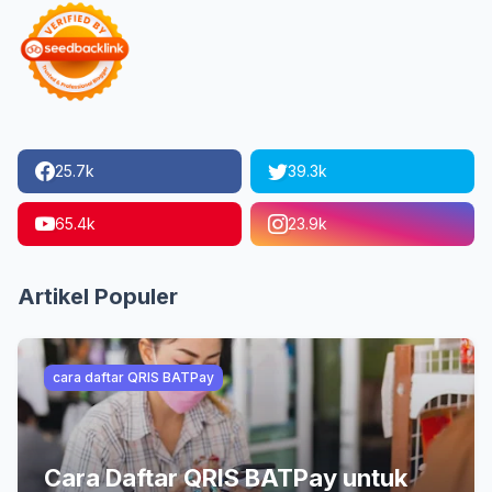
25.7k
39.3k
65.4k
23.9k
Artikel Populer
cara daftar QRIS BATPay
Cara Daftar QRIS BATPay untuk