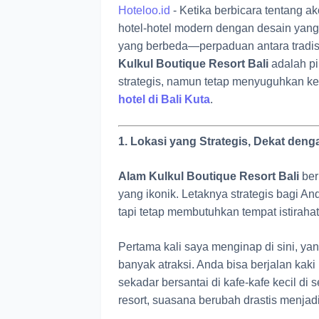
Hoteloo.id
-
Ketika berbicara tentang ako
hotel-hotel modern dengan desain yang 
yang berbeda—perpaduan antara tradi
Kulkul Boutique Resort Bali
adalah pi
strategis, namun tetap menyuguhkan ket
hotel di Bali Kuta
.
1. Lokasi yang Strategis, Dekat deng
Alam Kulkul Boutique Resort Bali
ber
yang ikonik. Letaknya strategis bagi A
tapi tetap membutuhkan tempat istiraha
Pertama kali saya menginap di sini, yan
banyak atraksi. Anda bisa berjalan kak
sekadar bersantai di kafe-kafe kecil d
resort, suasana berubah drastis menjad