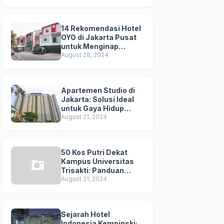
Kuta
14 Rekomendasi Hotel
OYO di Jakarta Pusat
untuk Menginap
Nyaman dan
August 28, 2024
Terjangkau
Apartemen Studio di
Jakarta: Solusi Ideal
untuk Gaya Hidup
Dinamis
August 21, 2024
50 Kos Putri Dekat
Kampus Universitas
Trisakti: Panduan
Lengkap untuk
August 21, 2024
Mahasiswi
Sejarah Hotel
Indonesia Kempinski: