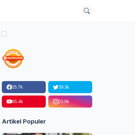
25.7k
39.3k
65.4k
23.9k
Artikel Populer