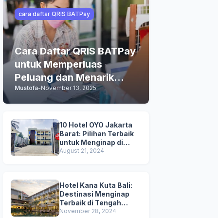
cara daftar QRIS BATPay
Cara Daftar QRIS BATPay
untuk Memperluas
Peluang dan Menarik
Mustofa
-
November 13, 2025
Lebih Banyak Pelanggan
10 Hotel OYO Jakarta
Barat: Pilihan Terbaik
untuk Menginap di
Jakarta
August 21, 2024
Hotel Kana Kuta Bali:
Destinasi Menginap
Terbaik di Tengah
Keramaian Hotel di Bali
November 28, 2024