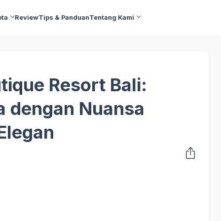
ota
Review
Tips & Panduan
Tentang Kami
ique Resort Bali:
uta dengan Nuansa
 Elegan