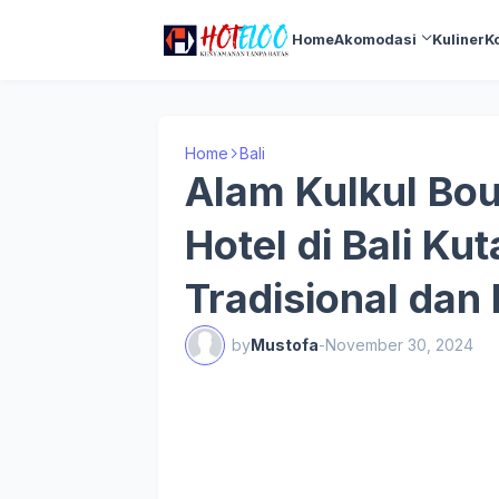
Home
Akomodasi
Kuliner
K
Home
Bali
Alam Kulkul Bout
Hotel di Bali K
Tradisional dan
by
Mustofa
-
November 30, 2024