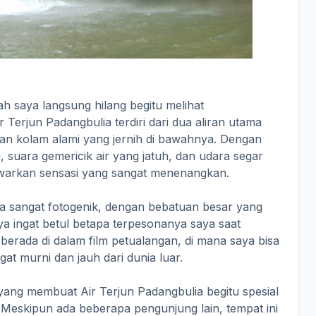
elah saya langsung hilang begitu melihat
erjun Padangbulia terdiri dari dua aliran utama
akan kolam alami yang jernih di bawahnya. Dengan
 suara gemericik air yang jatuh, dan udara segar
warkan sensasi yang sangat menenangkan.
uga sangat fotogenik, dengan bebatuan besar yang
aya ingat betul betapa terpesonanya saya saat
ti berada di dalam film petualangan, di mana saya bisa
t murni dan jauh dari dunia luar.
n yang membuat Air Terjun Padangbulia begitu spesial
Meskipun ada beberapa pengunjung lain, tempat ini