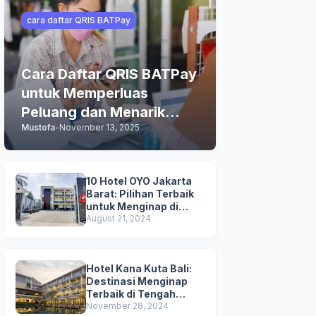
cara daftar QRIS BATPay
Cara Daftar QRIS BATPay
untuk Memperluas
Peluang dan Menarik
Mustofa
-
November 13, 2025
Lebih Banyak Pelanggan
10 Hotel OYO Jakarta
Barat: Pilihan Terbaik
untuk Menginap di
Jakarta
August 21, 2024
Hotel Kana Kuta Bali:
Destinasi Menginap
Terbaik di Tengah
Keramaian Hotel di Bali
November 28, 2024