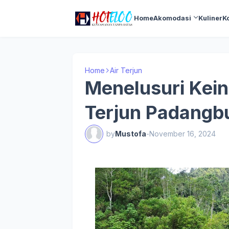
Home
Akomodasi
Kuliner
K
Home
Air Terjun
Menelusuri Kein
Terjun Padangbul
by
Mustofa
-
November 16, 2024