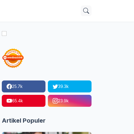
25.7k
39.3k
65.4k
23.9k
Artikel Populer