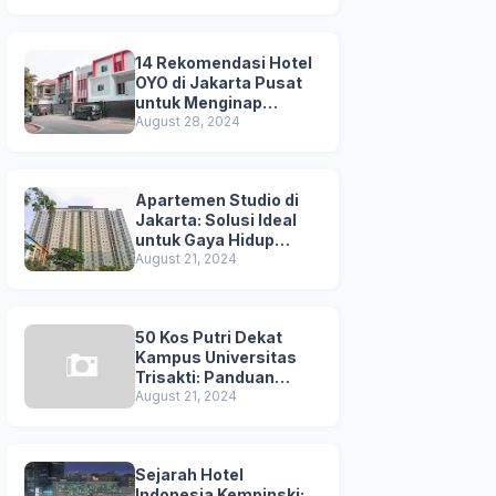
Kuta
14 Rekomendasi Hotel
OYO di Jakarta Pusat
untuk Menginap
Nyaman dan
August 28, 2024
Terjangkau
Apartemen Studio di
Jakarta: Solusi Ideal
untuk Gaya Hidup
Dinamis
August 21, 2024
50 Kos Putri Dekat
Kampus Universitas
Trisakti: Panduan
Lengkap untuk
August 21, 2024
Mahasiswi
Sejarah Hotel
Indonesia Kempinski: