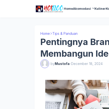
Home
Akomodasi
Kuliner
K
Home
Tips & Panduan
Pentingnya Bra
Membangun Iden
by
Mustofa
-
December 18, 2024