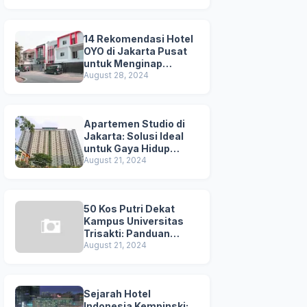
Kuta
14 Rekomendasi Hotel
OYO di Jakarta Pusat
untuk Menginap
Nyaman dan
August 28, 2024
Terjangkau
Apartemen Studio di
Jakarta: Solusi Ideal
untuk Gaya Hidup
Dinamis
August 21, 2024
50 Kos Putri Dekat
Kampus Universitas
Trisakti: Panduan
Lengkap untuk
August 21, 2024
Mahasiswi
Sejarah Hotel
Indonesia Kempinski: