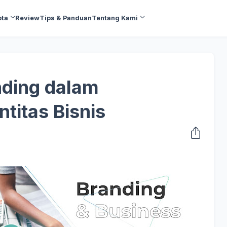
ota
Review
Tips & Panduan
Tentang Kami
nding dalam
titas Bisnis