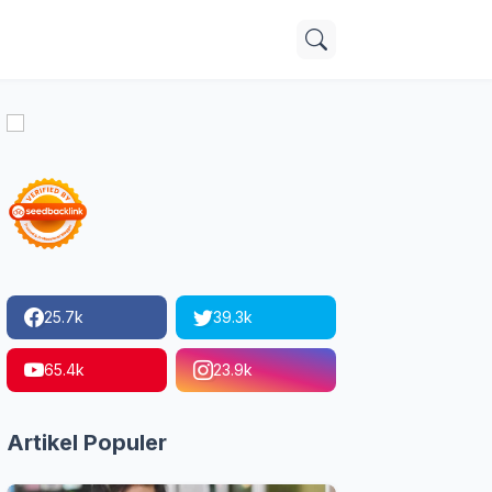
25.7k
39.3k
65.4k
23.9k
Artikel Populer