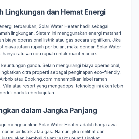
ah Lingkungan dan Hemat Energi
nergi terbarukan, Solar Water Heater hadir sebagai
amah lingkungan. Sistem ini menggunakan energi matahari
aya operasional listrik atau gas secara signifikan. Jika
 biaya jutaan rupiah per bulan, maka dengan Solar Water
a hanya ratusan ribu rupiah untuk maintenance.
lah keuntungan ganda. Selain mengurangi biaya operasional,
ngkatkan citra properti sebagai penginapan eco-friendly.
i Airbnb atau Booking.com menampilkan label ramah
Villa atau resort yang mengadopsi teknologi ini akan lebih
duli pada keberlanjutan.
ngkan dalam Jangka Panjang
ragu menggunakan Solar Water Heater adalah harga awal
manas air listrik atau gas. Namun, jika melihat dari
 justru akan kembali dalam waktu relatif singkat.