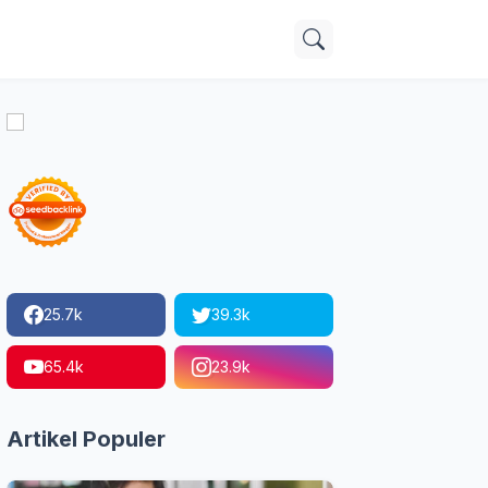
25.7k
39.3k
65.4k
23.9k
Artikel Populer