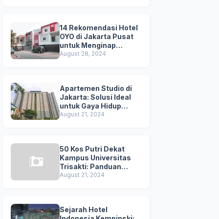
Kuta
14 Rekomendasi Hotel
OYO di Jakarta Pusat
untuk Menginap
Nyaman dan
August 28, 2024
Terjangkau
Apartemen Studio di
Jakarta: Solusi Ideal
untuk Gaya Hidup
Dinamis
August 21, 2024
50 Kos Putri Dekat
Kampus Universitas
Trisakti: Panduan
Lengkap untuk
August 21, 2024
Mahasiswi
Sejarah Hotel
Indonesia Kempinski: