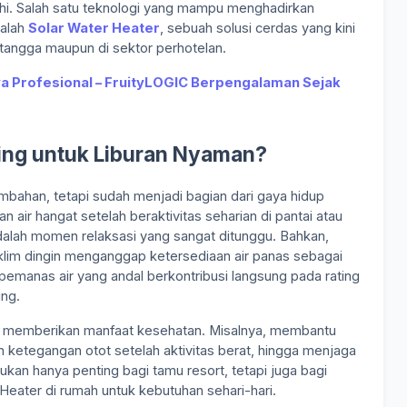
hi. Salah satu teknologi yang mampu menghadirkan
dalah
Solar Water Heater
, sebuah solusi cerdas yang kini
tangga maupun di sektor perhotelan.
a Profesional – FruityLOGIC Berpengalaman Sejak
ing untuk Liburan Nyaman?
tambahan, tetapi sudah menjadi bagian dari gaya hidup
 air hangat setelah beraktivitas seharian di pantai atau
dalah momen relaksasi yang sangat ditunggu. Bahkan,
klim dingin menganggap ketersediaan air panas sebagai
n pemanas air yang andal berkontribusi langsung pada rating
ing.
uga memberikan manfaat kesehatan. Misalnya, membantu
ketegangan otot setelah aktivitas berat, hingga menjaga
bukan hanya penting bagi tamu resort, tetapi juga bagi
eater di rumah untuk kebutuhan sehari-hari.