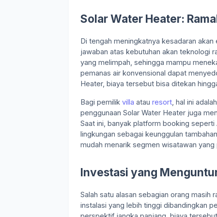
Solar Water Heater: Ram
Di tengah meningkatnya kesadaran akan e
jawaban atas kebutuhan akan teknologi r
yang melimpah, sehingga mampu menekan bi
pemanas air konvensional dapat menyedot
Heater, biaya tersebut bisa ditekan hingg
Bagi pemilik
villa
atau
resort
, hal ini ada
penggunaan Solar Water Heater juga meni
Saat ini, banyak platform booking sepert
lingkungan sebagai keunggulan tambahan. 
mudah menarik segmen wisatawan yang pe
Investasi yang Menguntu
Salah satu alasan sebagian orang masih 
instalasi yang lebih tinggi dibandingkan pe
perspektif jangka panjang, biaya tersebut