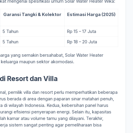
kat mengenai spesifikasi umum Solar Water Heater Wika:
Garansi Tangki & Kolektor
Estimasi Harga (2025)
5 Tahun
Rp 15 – 17 Juta
5 Tahun
Rp 18 – 20 Juta
harga yang semakin bersahabat, Solar Water Heater
an keluarga maupun sektor akomodasi.
i Resort dan Villa
l, pemilik villa dan resort perlu memperhatikan beberapa
rus berada di area dengan paparan sinar matahari penuh,
 di wilayah Indonesia. Kedua, kebersihan panel harus
rangi efisiensi penyerapan energi. Selain itu, kapasitas
lah kamar atau volume tamu yang dilayani. Terakhir,
erja sistem sangat penting agar pemeliharaan bisa