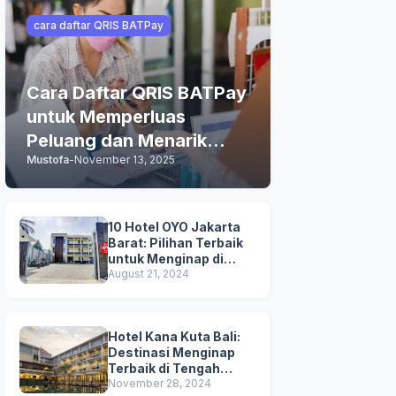
cara daftar QRIS BATPay
Cara Daftar QRIS BATPay
untuk Memperluas
Peluang dan Menarik
Mustofa
-
November 13, 2025
Lebih Banyak Pelanggan
10 Hotel OYO Jakarta
Barat: Pilihan Terbaik
untuk Menginap di
Jakarta
August 21, 2024
Hotel Kana Kuta Bali:
Destinasi Menginap
Terbaik di Tengah
Keramaian Hotel di Bali
November 28, 2024