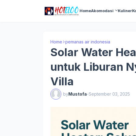
Home
Akomodasi
Kuliner
K
Home
pemanas air indonesia
Solar Water Hea
untuk Liburan N
Villa
by
Mustofa
-
September 03, 2025