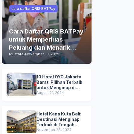
cara daftar QRIS BATPay
Cara Daftar QRIS BATPay
untuk Memperluas
Peluang dan Menarik
Mustofa
-
November 13, 2025
Lebih Banyak Pelanggan
10 Hotel OYO Jakarta
Barat: Pilihan Terbaik
untuk Menginap di
Jakarta
August 21, 2024
Hotel Kana Kuta Bali:
Destinasi Menginap
Terbaik di Tengah
Keramaian Hotel di Bali
November 28, 2024