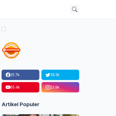
25.7k
39.3k
65.4k
23.9k
Artikel Populer