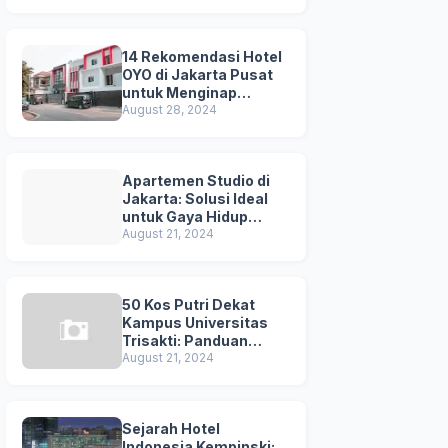
Kuta
14 Rekomendasi Hotel
OYO di Jakarta Pusat
untuk Menginap
Nyaman dan
August 28, 2024
Terjangkau
Apartemen Studio di
Jakarta: Solusi Ideal
untuk Gaya Hidup
Dinamis
August 21, 2024
50 Kos Putri Dekat
Kampus Universitas
Trisakti: Panduan
Lengkap untuk
August 21, 2024
Mahasiswi
Sejarah Hotel
Indonesia Kempinski: