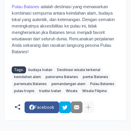
Pulau Batanes
adalah destinasi yang menawarkan
kombinasi sempurna antara keindahan alam, budaya
lokal yang autentik, dan ketenangan. Dengan semakin
meningkatnya aksesibilitas ke pulau ini, tidak
mengherankan jika Batanes terus menjadi favorit
wisatawan dari seluruh dunia. Rencanakan perjalanan
Anda sekarang dan rasakan langsung pesona Pulau
Batanes!
Tags:
budaya Ivatan
Destinasi wisata terkenal
keindahan alam
panorama Batanes
pantai Batanes
pariwisata Batanes
pemandangan alam
Pulau Batanes
pulau tropis
tradisi Ivatan
Wisata
Wisata Filipina
Facebook