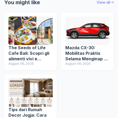
You might like
View all
The Seeds of Life
Mazda CX-30:
Cafe Bali: Scopri gli
Mobilitas Praktis
alimenti vivi e
Selama Menginap di
un’esperienza di
August 06, 2026
Hotel
August 06, 2026
ristorazione vegana
consapevole a Ubud
Tips dari Rumah
Decor Jogja: Cara