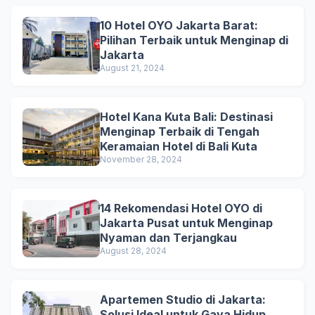
10 Hotel OYO Jakarta Barat:
Pilihan Terbaik untuk Menginap di
Jakarta
August 21, 2024
Hotel Kana Kuta Bali: Destinasi
Menginap Terbaik di Tengah
Keramaian Hotel di Bali Kuta
November 28, 2024
14 Rekomendasi Hotel OYO di
Jakarta Pusat untuk Menginap
Nyaman dan Terjangkau
August 28, 2024
Apartemen Studio di Jakarta:
Solusi Ideal untuk Gaya Hidup