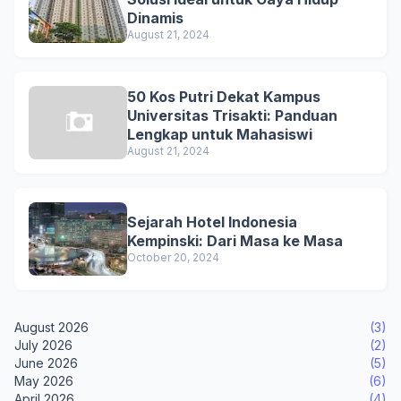
Dinamis
August 21, 2024
50 Kos Putri Dekat Kampus
Universitas Trisakti: Panduan
Lengkap untuk Mahasiswi
August 21, 2024
Sejarah Hotel Indonesia
Kempinski: Dari Masa ke Masa
October 20, 2024
August 2026
(3)
July 2026
(2)
June 2026
(5)
May 2026
(6)
April 2026
(4)