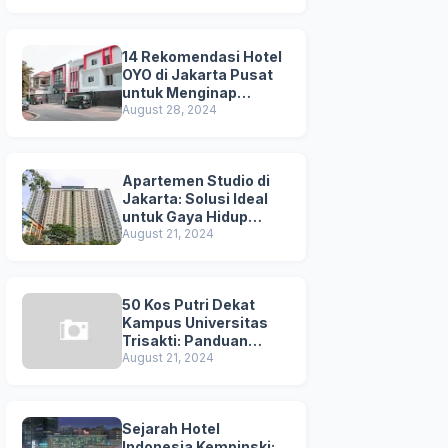
Kuta
14 Rekomendasi Hotel
OYO di Jakarta Pusat
untuk Menginap
Nyaman dan
August 28, 2024
Terjangkau
Apartemen Studio di
Jakarta: Solusi Ideal
untuk Gaya Hidup
Dinamis
August 21, 2024
50 Kos Putri Dekat
Kampus Universitas
Trisakti: Panduan
Lengkap untuk
August 21, 2024
Mahasiswi
Sejarah Hotel
Indonesia Kempinski: