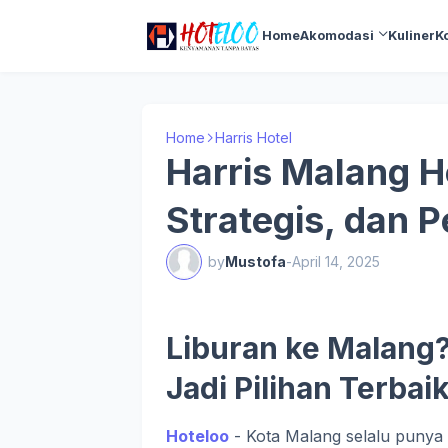
Home
Akomodasi
Kuliner
K
Home
Harris Hotel
Harris Malang H
Strategis, dan P
by
Mustofa
-
April 14, 2025
Liburan ke Malang?
Jadi Pilihan Terbai
Hoteloo
- Kota Malang selalu punya 