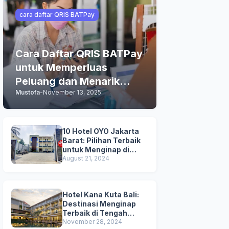
cara daftar QRIS BATPay
Cara Daftar QRIS BATPay
untuk Memperluas
Peluang dan Menarik
Mustofa
-
November 13, 2025
Lebih Banyak Pelanggan
10 Hotel OYO Jakarta
Barat: Pilihan Terbaik
untuk Menginap di
Jakarta
August 21, 2024
Hotel Kana Kuta Bali:
Destinasi Menginap
Terbaik di Tengah
Keramaian Hotel di Bali
November 28, 2024