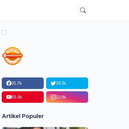
25.7k
39.3k
65.4k
23.9k
Artikel Populer