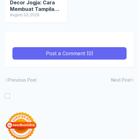
Decor Jogja: Cara
Membuat Tampilan
Gorden Ala Hotel
August 02, 2026
Premium
Post a Comment (0)
Previous Post
Next Post