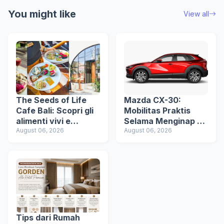
You might like
View all
The Seeds of Life
Mazda CX-30:
Cafe Bali: Scopri gli
Mobilitas Praktis
alimenti vivi e
Selama Menginap di
un’esperienza di
August 06, 2026
Hotel
August 06, 2026
ristorazione vegana
consapevole a Ubud
Tips dari Rumah