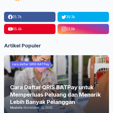
25.7k
39.3k
65.4k
23.9k
Artikel Populer
cara daftar QRIS BATPay
Cara Daftar QRIS BATPay untuk
Memperluas Peluang dan Menarik
Lebih Banyak Pelanggan
Mustofa
-
November 13, 2025