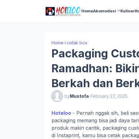
Home
Akomodasi
Kuliner
K
Home
cetak box
Packaging Cust
Ramadhan: Biki
Berkah dan Berk
by
Mustofa
-
February 27, 2025
Hoteloo
- Pernah nggak sih, beli s
packaging memang bisa jadi daya tari
produk makin cantik, packaging custo
di Instaprint, kamu bisa cetak packag