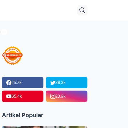
25.7k
39.3k
65.4k
23.9k
Artikel Populer