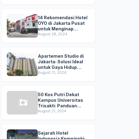
Kuta
14 Rekomendasi Hotel
OYO di Jakarta Pusat
untuk Menginap
Nyaman dan
August 28, 2024
Terjangkau
Apartemen Studio di
Jakarta: Solusi Ideal
untuk Gaya Hidup
Dinamis
August 21, 2024
50 Kos Putri Dekat
Kampus Universitas
Trisakti: Panduan
Lengkap untuk
August 21, 2024
Mahasiswi
Sejarah Hotel
Indonesia Kempinski: