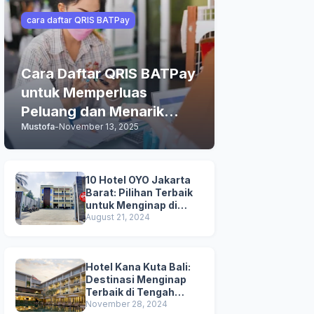
cara daftar QRIS BATPay
Cara Daftar QRIS BATPay
untuk Memperluas
Peluang dan Menarik
Mustofa
-
November 13, 2025
Lebih Banyak Pelanggan
10 Hotel OYO Jakarta
Barat: Pilihan Terbaik
untuk Menginap di
Jakarta
August 21, 2024
Hotel Kana Kuta Bali:
Destinasi Menginap
Terbaik di Tengah
Keramaian Hotel di Bali
November 28, 2024